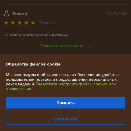
Виктор
15.09.2020
Отлично
Оперативно всё привозят, молодцы.
Показать все отзывы
Обработка файлов cookie
О нас
Мы используем файлы cookies для обеспечения удобства
пользователей портала и предоставления персональных
Контакты
рекомендаций.
Вы можете настроить файлы cookies или
отключить их.
Доставка и оплата
Принять
График работы
Отклонить
Полная версия сайта