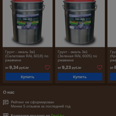
Грунт - эмаль 3в1
Грунт - эмаль 3в1
Гру
(Салатовая RAL 6018) по
(Зеленая RAL 6005) по
(Кр
ржавчине
ржавчине
рж
9,34
9,23
от
руб./кг
от
руб./кг
от
Купить
Купить
О нас
Рейтинг не сформирован
Менее 5 отзывов за последний год
Компания продает на
Deal.by