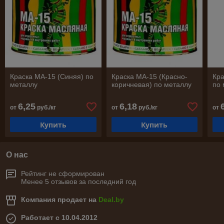
Краска МА-15 (Синяя) по
Краска МА-15 (Красно-
Кра
металлу
коричневая) по металлу
по 
6,25
6,18
от
руб./кг
от
руб./кг
от
Купить
Купить
О нас
Рейтинг не сформирован
Менее 5 отзывов за последний год
Компания продает на
Deal.by
Работает с 10.04.2012