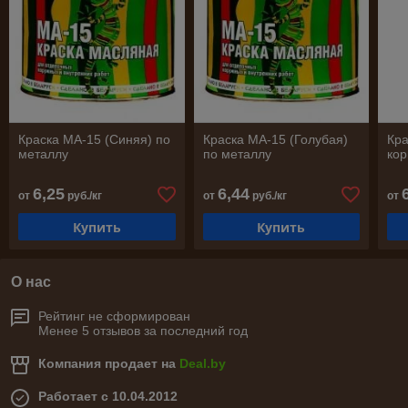
Краска МА-15 (Синяя) по
Краска МА-15 (Голубая)
Кра
металлу
по металлу
кор
6,25
6,44
от
руб./кг
от
руб./кг
от
Купить
Купить
О нас
Рейтинг не сформирован
Менее 5 отзывов за последний год
Компания продает на
Deal.by
Работает с 10.04.2012