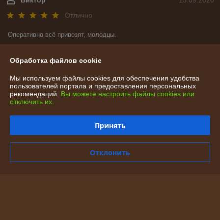
Отлично
Оперативно всё привозят, молодцы.
Показать все отзывы
Обработка файлов cookie
Мы используем файлы cookies для обеспечения удобства
пользователей портала и предоставления персональных
О нас
рекомендаций.
Вы можете настроить файлы cookies или
отключить их.
Контакты
Принять
Доставка и оплата
Отклонить
График работы
Полная версия сайта
Политика обработки cookies