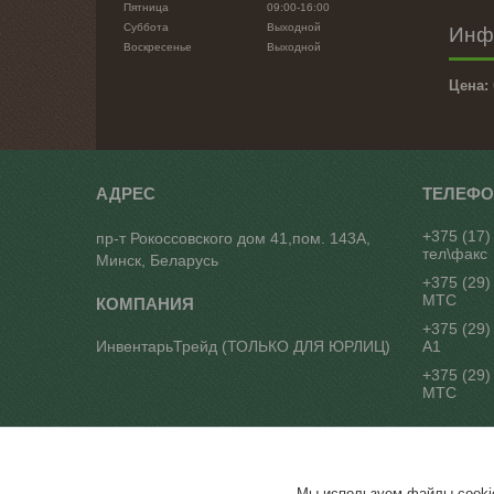
Пятница
09:00-16:00
Суббота
Выходной
Инф
Воскресенье
Выходной
Цена:
+375 (17)
пр-т Рокоссовского дом 41,пом. 143А,
тел\факс
Минск, Беларусь
+375 (29)
МТС
+375 (29)
ИнвентарьТрейд (ТОЛЬКО ДЛЯ ЮРЛИЦ)
А1
+375 (29)
МТС
"Инвента
Мы используем файлы cookie