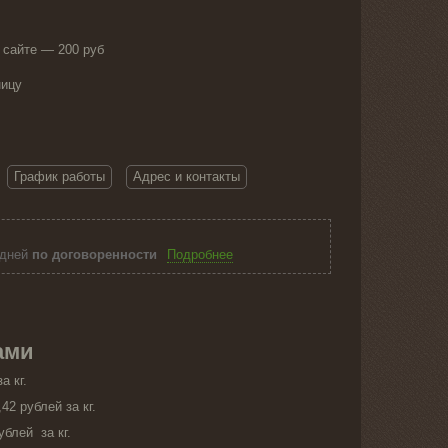
 сайте — 200 руб
ницу
График работы
Адрес и контакты
 дней
по договоренности
Подробнее
ами
а кг.
42 рублей за кг.
блей за кг.