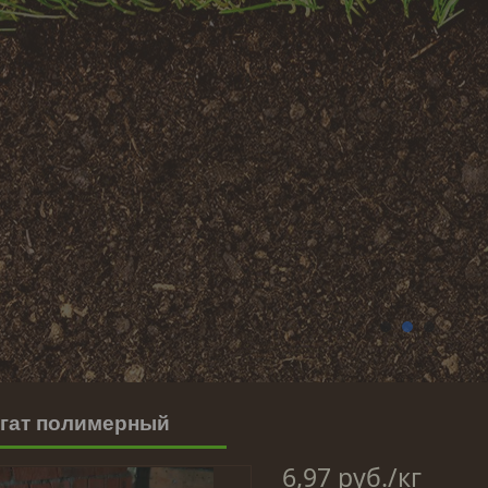
1
2
3
гат полимерный
6,97
руб.
/кг