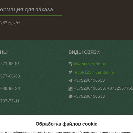
ормация для заказа
6,97
руб.
/кг
 271-93-91
inventar-trade.by
revol-123@yandex.ru
 577-65-33
+375296496533
+375296496533, +375295776
 649-65-33
+375296496533
 737-77-11
Обработка файлов cookie
рьТрейд"
s для обеспечения удобства пользователей портала и предоставления